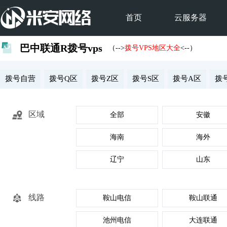
首页
云服务器
巴中联通R拨号vps
（-->
拨号VPS地区大全
<--）
拨号自营
拨号Q区
拨号Z区
拨号S区
拨号A区
拨
区域
全部
安徽
海南
海外
辽宁
山东
线路
鞍山电信
鞍山联通
池州电信
大连联通