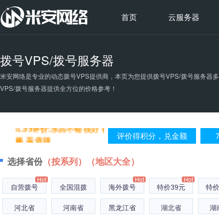
首页
云服务器
拨号VPS/拨号服务器
a1..75评价:牛逼PULS，价格
米安网络是专业的动态拨号VPS提供商，本页为您提供
拨号VPS/拨号服务器
便宜机器就像
VPS/拨号服务器提供全方位的价格参考！
ou..de评价:很好
li..99评价:东西不错 很好 很
评价得积分，兑金额
棒 亲 值得
ma..00评价:听说评论就有积
选择省份
（按系列）
（地区大全）
分，试试。
zq..01评价:服务器稳定将快
Hot
Hot
Hot
自营拨号
全国混拨
海外拨号
特价39元
特价
速。已经用一年了
河北省
河南省
黑龙江省
湖北省
湖