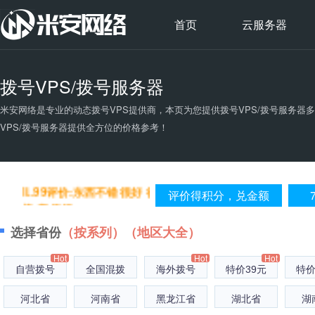
首页
云服务器
拨号VPS/拨号服务器
a1..75评价:牛逼PULS，价格
米安网络是专业的动态拨号VPS提供商，本页为您提供
拨号VPS/拨号服务器
便宜机器就像
VPS/拨号服务器提供全方位的价格参考！
ou..de评价:很好
li..99评价:东西不错 很好 很
评价得积分，兑金额
棒 亲 值得
ma..00评价:听说评论就有积
选择省份
（按系列）
（地区大全）
分，试试。
Hot
Hot
Hot
zq..01评价:服务器稳定将快
自营拨号
全国混拨
海外拨号
特价39元
特价
速。已经用一年了
河北省
河南省
黑龙江省
湖北省
湖