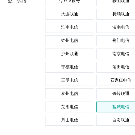
线路
Q.ECS拨号
鞍山联通
大连联通
抚顺联通
淮南电信
济南电信
锦州电信
荆门电信
泸州联通
南京电信
宁德电信
莆田电信
三明电信
石家庄电信
泰州电信
铁岭联通
芜湖电信
盐城电信
舟山电信
自贡联通