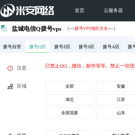
首页
云服务器
盐城电信Q拨号vps
（-->
拨号VPS地区大全
<--）
拨号自营
拨号Q区
拨号Z区
拨号S区
拨号A区
拨
已禁止QQ，微信，邮件等等。禁止一切违
注意
区域
全部
安徽
湖北
江苏
全国混拨
山东