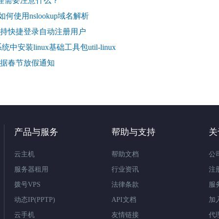
代理需要注意什么？
统如何使用nslookup域名解析
持快捷登录自动注册用户
4系统中安装linux基础工具包util-linux
安数据春节放假通知
产品与服务
帮助与支持
关
云主机
帮助文档
公
服务器租用
行业资讯
注
拨号VPS
法律条款
服
动态IP(PPTP)
API文档
加
云手机
友情链接
代